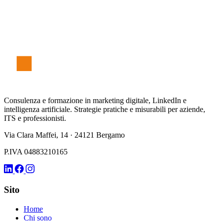
S
t
e
f
an
o
F
er
r
è
Consulenza e formazione in marketing digitale, LinkedIn e
intelligenza artificiale. Strategie pratiche e misurabili per aziende,
ITS e professionisti.
Via Clara Maffei, 14 · 24121 Bergamo
P.IVA 04883210165
Sito
Home
Chi sono