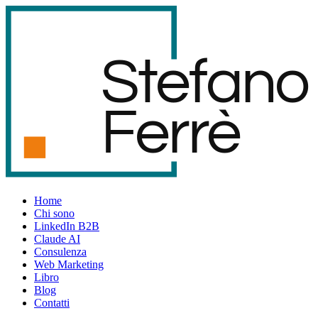
S
t
e
f
an
o
F
er
r
è
Home
Chi sono
LinkedIn B2B
Claude AI
Consulenza
Web Marketing
Libro
Blog
Contatti